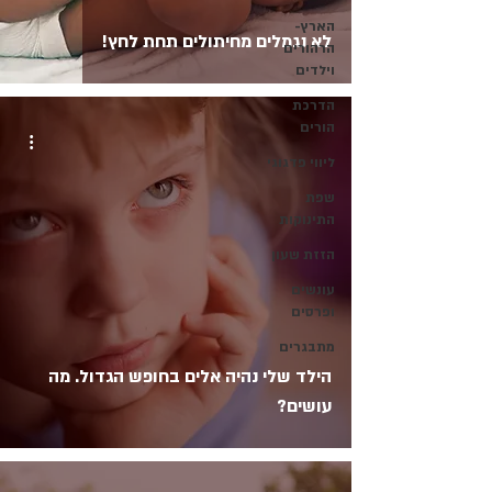
הארץ-
לא נגמלים מחיתולים תחת לחץ!
הרהורים
וילדים
הדרכת
הורים
ליווי פדגוגי
שפת
התינוקות
הזזת שעון
עונשים
ופרסים
מתבגרים
הילד שלי נהיה אלים בחופש הגדול. מה
עושים?