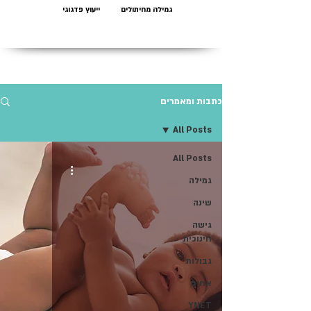
גמילה מחיתולים
ייעוץ פדגוגי
כתבות ומאמרים
All Posts
All Posts
גמילה
שינה
גישה
חינוכית
גבולות
אחים
YNET