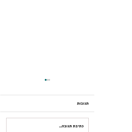
תגובות
איך לריב ליד הילדים?
כתיבת תגובה...