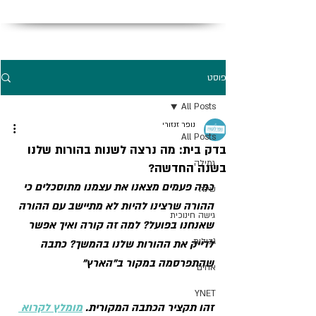
פוסט
All Posts
נופר זנזורי
All Posts
בדק בית: מה נרצה לשנות בהורות שלנו
גמילה
בשנה החדשה?
כמה פעמים מצאנו את עצמנו מתוסכלים כי 
שינה
ההורה שרצינו להיות לא מתיישב עם ההורה 
גישה חינוכית
שאנחנו בפועל? למה זה קורה ואיך אפשר 
גבולות
לדייק את ההורות שלנו בהמשך? כתבה 
שהתפרסמה במקור ב"הארץ"
אחים
YNET
זהו תקציר הכתבה המקורית. 
מומלץ לקרוא 