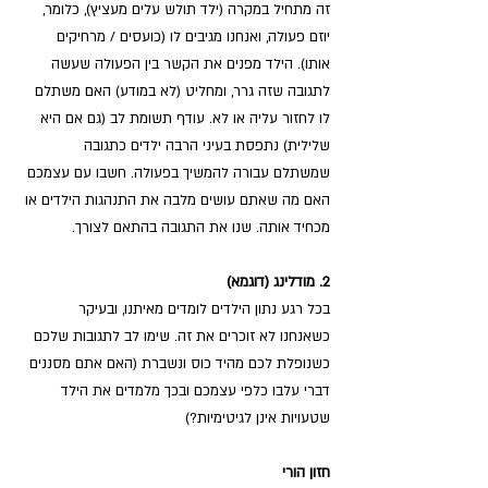
זה מתחיל במקרה (ילד תולש עלים מעציץ), כלומר, 
יוזם פעולה, ואנחנו מגיבים לו (כועסים / מרחיקים 
אותו). הילד מפנים את הקשר בין הפעולה שעשה 
לתגובה שזה גרר, ומחליט (לא במודע) האם משתלם 
לו לחזור עליה או לא. עודף תשומת לב (גם אם היא 
שלילית) נתפסת בעיני הרבה ילדים כתגובה 
שמשתלם עבורה להמשיך בפעולה. חשבו עם עצמכם 
האם מה שאתם עושים מלבה את התנהגות הילדים או 
מכחיד אותה. שנו את התגובה בהתאם לצורך.
2. מודלינג (דוגמא)
בכל רגע נתון הילדים לומדים מאיתנו, ובעיקר 
כשאנחנו לא זוכרים את זה. שימו לב לתגובות שלכם 
כשנופלת לכם מהיד כוס ונשברת (האם אתם מסננים 
דברי עלבו כלפי עצמכם ובכך מלמדים את הילד 
שטעויות אינן לגיטימיות?)
חזון הורי