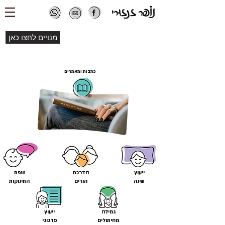
מנויים לחצו כאן
כתבות ומאמרים
ייעוץ
הדרכת
שפת
שינה
הורים
התינוקות
גמילה
ייעוץ
מחיתולים
פדגוגי