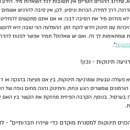
, שלרוב ההורים הטריים אין תשובות לכל השאלות מיד. הידע ו
רגה, דרך למידה, הכרות וניסיון. לכן, אין סיבה להרגיש אשמי
א מזהים מיד את הסיבה לבכי, או אם אתם מתקשים להחליט מ
יכרות עם תינוק חדש לוקח זמן. ההמלצה הכי טובה היא להקשיב 
 שמתאימות לך ולו. ואם יש שאלות? תמיד אפשר לפנות להדרכ
נוקות
".
יעה תינוקות - נכון!
א פעולה טבעית שמרגיעה תינוקות, בין אם מציצה בהנקה או דר
הורמונים שמשרים רוגע ונחת, והתינוק נהנה מחום גופה של ה
ו בערסול. בנוסף, הקרבה הפיזית מחזקת את הקשר בין האם ל
.
כניס תינוקות למסגרת מוקדם כדי שיהיו חברותיים" - לא 