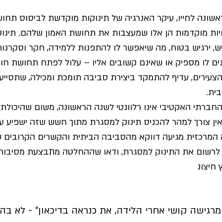
שונה לחייו, עיקר האנרגיה של תינוקות מוקדשת לביסוס תחו
וויות מוקדמות הן אלו שמעצבות את תחושת האמון שלהם. תינו
יש, ירגיש בטוח, מה שיאפשר לו להתפנות ללמידה, חקר וסקרנות
נים לו מספיק או שאינם קשובים אליו – עלול לפתח תחושת חוסר
הצעירים, עדיף להתמקד ביצירת סביבה תומכת ומכילה, שתסיי
בית.
ברתי האקטיבי אינו רלוונטי לשנה הראשונה, משום שהיכול
ין צורך למהר להכניס תינוק למסגרת מתוך חשש שזה ישפיע על
מרכזית מגיעה דווקא מהסביבה הביתית והקשרים הקרובים ש
לרשום את התינוק למסגרת, ודאו שההחלטה מתבצעת מסיבות ש
 חיצונ
מרגישה קושי אחרי הלידה, את כנראה בדיכאון" - לא בה