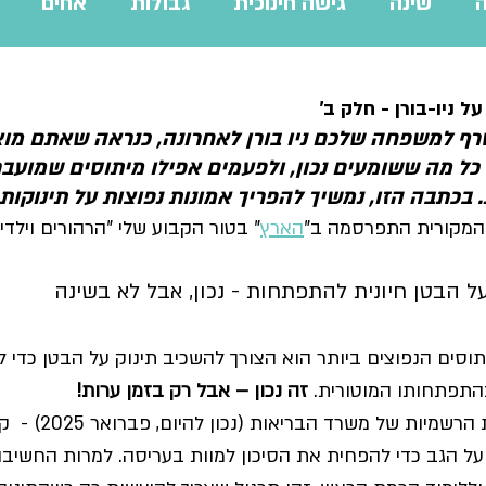
ה
שינה
גישה חינוכית
גבולות
אחים
ליווי פדגוגי
שפת התינוקות
הזזת שעון
עו
ל ניו-בורן - חלק ב'
ף למשפחה שלכם ניו בורן לאחרונה, כנראה שאתם מוצ
כל מה ששומעים נכון, ולפעמים אפילו מיתוסים שמועברי
 בכתבה הזו, נמשיך להפריך אמונות נפוצות על תינוקות
המקורית התפרסמה ב"
הארץ
" בטור הקבוע שלי "הרהורים וילדי
ל הבטן חיונית להתפתחות - נכון, אבל לא בשינה
וסים הנפוצים ביותר הוא הצורך להשכיב תינוק על הבטן כדי 
התפתחותו המוטורית. 
זה נכון – אבל רק בזמן ערות!
ההמלצות הרשמיו
 על הגב כדי להפחית את הסיכון למוות בעריסה. למרות החשיבות