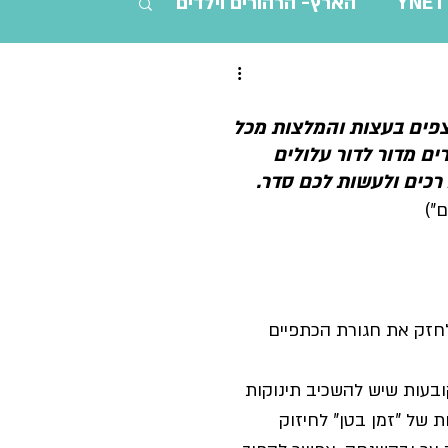
YNET
הארץ- הרהורים וילדים
נשים ופרסים
מתבגרים
פים בעצות והמלצות מכל 
ם מדור לדור עלולים 
 רכים ולעשות לכם סדר.
ם")
לחזק את חגורת הכתפיים 
ת של משרד הבריאות (נכון להיום, פברואר 2025) -  קובעות שיש להשכיב תינוקות 
 של "זמן בטן" לחיזוק 