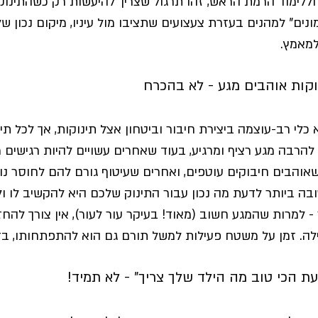
וללימוד הרמת הראש, זהו תרגול שצריך להיעשות רק כשהתינו
נים" למהנים בעזרת צעצועים שתציבו מול עיניו, מיקום נכון ש
מאמץ.
וקות אוהבים מגע - לא בהכרח
כלי רב-עוצמה ביצירת חיבור וביטחון אצל תינוקות, אך לכל תי
הרבה מגע רציף ומרגיע, בעוד שאחרים עשויים להיות רגישים מדי 
שאוהבים חיבוקים עוטפים, ואחרים שעיטוף גורם להם לחוסר נו
בה ביותר לדעת מה נכון עבור התינוק שלכם היא להקשיב לו ולש
- למרות שהמגע חשוב (מאוד! בעיקר עור לעור), אין צורך להחז
ילה. זמן על משטח פעילות למשל תורם גם הוא להתפתחותו, ב