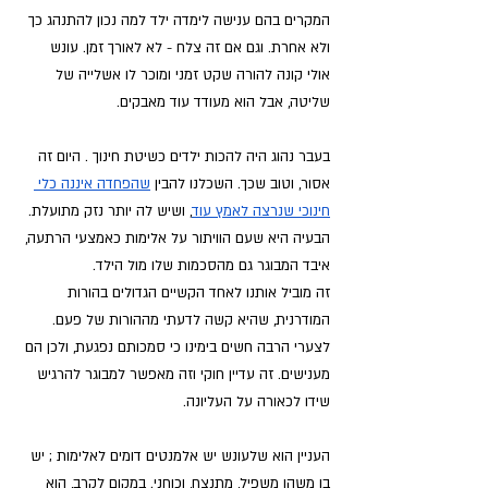
המקרים בהם ענישה לימדה ילד למה נכון להתנהג כך 
ולא אחרת. וגם אם זה צלח - לא לאורך זמן. עונש 
אולי קונה להורה שקט זמני ומוכר לו אשלייה של 
שליטה, אבל הוא מעודד עוד מאבקים.
בעבר נהוג היה להכות ילדים כשיטת חינוך . היום זה 
אסור, וטוב שכך. השכלנו להבין
שהפחדה איננה כלי 
חינוכי שנרצה לאמץ עוד
, ושיש לה יותר נזק מתועלת. 
הבעיה היא שעם הוויתור על אלימות כאמצעי הרתעה, 
איבד המבוגר גם מהסכמות שלו מול הילד. 
זה מוביל אותנו לאחד הקשיים הגדולים בהורות 
המודרנית, שהיא קשה לדעתי מההורות של פעם. 
לצערי הרבה חשים בימינו כי סמכותם נפגעת, ולכן הם 
מענישים. זה עדיין חוקי וזה מאפשר למבוגר להרגיש 
שידו לכאורה על העליונה.
העניין הוא שלעונש יש אלמנטים דומים לאלימות ; יש 
בו משהו משפיל, מתנצח, וכוחני. במקום לקרב, הוא 