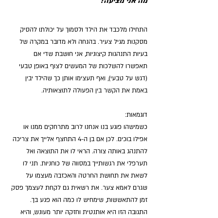
מה אני מציעה?
התחילו מלכבד את הילד ולסמוך על יכולתו להסיק 
מסקנות מגיל צעיר. בהנחה ולא מדובר במקרה של 
בעיות התנהגות קיצוניות, אני חושבת שדי אם 
תאפשרו להשלכות של המעשים לצוף באופן טבעי 
(דגש על טבעי), ואף תעצימו אותן כך שהילד יבין 
באמת את הקשר בין הפעולה לתוצאותיה.
דוגמאות:
כשמישהו פוגע בנו אנחנו לרוב מתרחקים ממנו או 
אפילו בוכים. לכן אם בן ה-4 התחצף אלייך את צריכה 
להתנהג באותה צורה. הראי לו את התוצאה ואל 
תערפלי את רגשותייך במסווה של כוחניות. תני לו 
לשאת את תחושת החרטה והאכזבה מעצמו על 
שגרם לאמא צער. את רשאית גם לקחת לעצמך פסק 
זמן להתאששות, שימחיש לו כמה הוא פגע בך. 
התגובה הזו היא אותנטית וחזקה יותר מעונש, והיא 