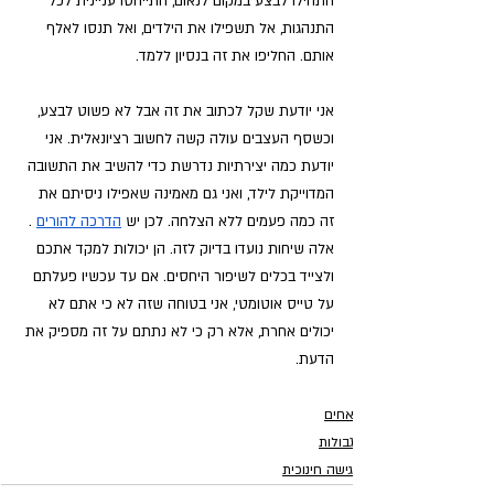
התחילו לבצע במקום לנאום, התייחסו עניינית לכל 
התנהגות, אל תשפילו את הילדים, ואל תנסו לאלף 
אותם. החליפו את זה בנסיון ללמד.
אני יודעת שקל לכתוב את זה אבל לא פשוט לבצע, 
וכשסף העצבים עולה קשה לחשוב רציונאלית. אני 
יודעת כמה יצירתיות נדרשת כדי להשיב את התשובה 
המדוייקת לילד, ואני גם מאמינה שאפילו ניסיתם את 
זה כמה פעמים ללא הצלחה. לכן יש
הדרכה להורים
 . 
אלה שיחות 
נועדו בדיוק לזה. הן יכולות למקד אתכם 
ולצייד בכלים לשיפור היחסים. אם עד עכשיו פעלתם 
על טייס אוטומטי, אני בטוחה שזה לא כי אתם לא 
יכולים אחרת, אלא רק כי לא נתתם על זה מספיק את 
הדעת.
אחים
גבולות
גישה חינוכית