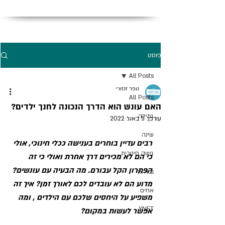
פוסט
All Posts
נופר זנזורי
All Posts
האם עונש הוא הדרך הנכונה לחנך ילדים?
גמילה
עודכן:
5 באוג׳ 2022
שינה
רבים עדיין בוחרים בענישה ככלי חינוכי, אולי 
גישה חינוכית
כי הם לא מכירים דרך אחרת ואולי כי זה 
הפתרון הקל עבורם. מה הבעיה עם עונשים? 
גבולות
מדוע הם לא עובדים לכם לאורך זמן? איך זה 
אחים
משפיע על היחסים שלכם עם הילדים , ומה 
YNET
אפשר לעשות במקום?