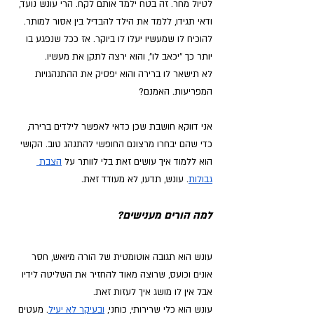
לטיול מחר. זה בטח ילמד אותם לקח. הרי עונש נועד, 
ודאי תגידו, ללמד את הילד להבדיל בין אסור למותר. 
להוכיח לו שמעשיו יעלו לו ביוקר. אז ככל שנפגע בו 
יותר כך "יכאב לו", והוא ירצה לתקן את מעשיו. 
לא תישאר לו ברירה והוא יפסיק את ההתנהגויות 
המפריעות. האמנם?
אני דווקא חושבת שכן כדאי לאפשר לילדים ברירה, 
כדי שהם יבחרו מרצונם החופשי להתנהג טוב. הקושי 
הוא ללמוד איך עושים זאת בלי לוותר על
הצבת 
גבולות
. עונש, תדעו, לא מעודד זאת.
למה הורים מענישים?
עונש הוא תגובה אוטומטית של הורה מיואש, חסר 
אונים וכועס, שרוצה מאוד להחזיר את השליטה לידיו 
אבל אין לו מושג איך לעזות זאת. 
עונש הוא כלי שרירותי, כוחני,
ובעיקר לא יעיל
. מעטים 