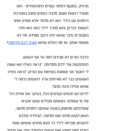
מרחיק. במקום לפתור קשיים התנהגותיים - הוא 
מעודד רגשות אשם, מלבה כעסים ופוגע במערכת 
היחסים עם הילד. הוא לא מלמד אלא מאלץ אותו 
לעשות דברים, והוא מזכיר לילד כמה הוא תלוי 
במבוגרים (דבר שהוא יודע היטב ממילא, וזה לא 
משמח אותו). אז מה הפלא שהוא
משיב לכם מלחמה
?
הרבה הורים לא מבינים למה על אף העונש, 
ההתנהגות של ילדם מסלימה. "נראה כאילו הוא עושה 
לי דווקא" אני שומעת בשיחות עם הורים, "נראה כאילו 
העונשים כבר לא מאיימים עליו. לפעמים נדמה לי 
שהוא אפילו נהנה מהם".
ילדים הם חכמים וקולטים הכל, בעיקר את אזלת היד 
של מי שמולם. כשאתם מטילים עונש אקראי 
ששלפתם מהמותן בשעה שאתם רותחים מזעם , 
הגאון הקטן מזהה שם חולשה. הבחירה שלכם 
להעניש מוכיחה לילד כל פעם מחדש שאתם מאוד 
רוצים ממנו משהו (את שיתוף הפעולה שלו, את שיפור 