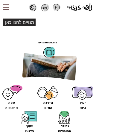
מנויים לחצו כאן
כתבות ומאמרים
ייעוץ
הדרכת
שפת
שינה
הורים
התינוקות
גמילה
ייעוץ
מחיתולים
פדגוגי