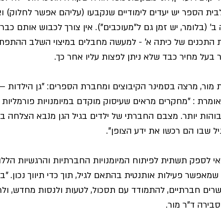
לבית הספר יש יעדים לימודיים שנקבעו (עליהם אפשר לחלוק) וא
ב' (בלומר, יש זמן גם ל"מעוכבים"). אין צורך לכבוש אותם כב
את התכנים של כיתה א' - למעשה מחבלים במיצוי השלב ההתפתחו
ר בעל מחיר כבד שלא ניתן לפצות עליו אחר כך.
 מור, מרצה בסמינר הקיבוצים ומחברת הספרים: "גן הילדות – ה
 אומרת : "מחקרים מראים שעיסוק מוקדם במיומנויות פורמליות 
והות יותר. מצבם החברתי של ילדים בגיל הגן מנבא הצלחה בלי
ל שבו הם רכשו את ידע הצופן".
י לספק תשתית לפיתוח המיומנויות החברתיות והרגשיות הללו ה
מאפשר פעילות אותנטית בהתאם לגיל, תוך כדי תיווך נכון. "בגן
רים חברתיים, להתמודד עם תסכול, לטעות ולנסות מחדש, ול
סבירה ד"ר מור.