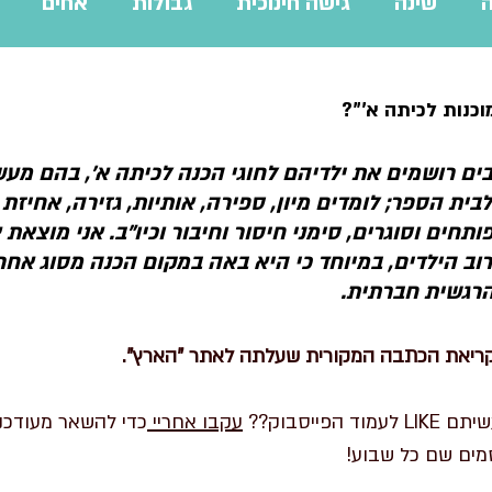
ה
שינה
גישה חינוכית
גבולות
אחים
ליווי פדגוגי
שפת התינוקות
הזזת שעון
עו
וכנות לכיתה א'"?
בים רושמים את ילדיהם לחוגי הכנה לכיתה א', בהם מע
ית הספר; לומדים מיון, ספירה, אותיות, גזירה, אחיזת 
ותחים וסוגרים, סימני חיסור וחיבור וכיו"ב. אני מוצא
רוב הילדים, במיוחד כי היא באה במקום הכנה מסוג אחר
רגשית חברתית.
קריאת הכתבה המקורית שעלתה לאתר "הארץ"
.
וד הפייסבוק?? 
עקבו אחריי
כדי להשאר מעודכנ
ים שם כל שבוע!