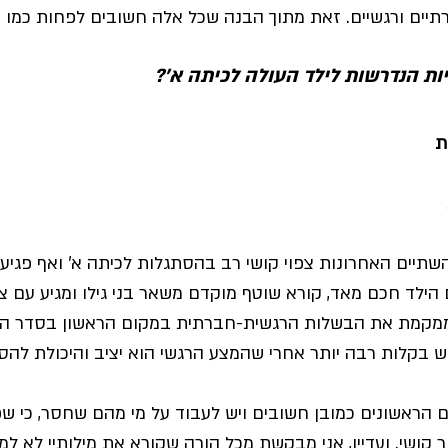
תיים ורגשיים. זאת מתוך הבנה שכל אלה חשובים לפחות כמו ה
ות הנדרשות לילד העולה לכיתה א'? 
ת
שתיים האחרונות צפוי קושי רב בהסתגלות לכיתה א' ואף פגיעה 
 הילד חכם מאד, קורא שוטף מוקדם משאר בני גילו ומגיע עם צי
 ממקמת את הבשלות הרגשית-חברתית במקום הראשון בסדר העדי
וש בקלות רבה יותר אחרי שהמצע הרגשי הוא יציב והיכולת להס
 הראשונים כמובן חשובים ויש לעבוד על מי מהם שחסר, כי שפער
ור קושי. ועדיין, אני מבקשת מכל הורה שקורא את מילותיי לא 