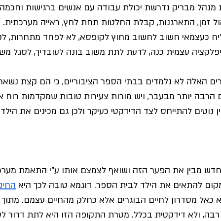
ת מנהל מבריק נדרשת יכולת עבודה עם אנשים ברגישות וחכמה, 
הול זמן, התארגנות, קבלת החלטות תחת לחץ, ראייה מערכתית. 
יח כעצמאי חשוב לחשוב מחוץ לקופסא, לא לפחד מתחרות, לקש
פלקציה עצמית כנה, לדעת לתת משוב בונה לעובדיך, לסגל משמ
ים האלה לא נלמדים בבתי הספר הציבוריים, כי הם קצת נשארו
הרבה יותר מבעבר, ויש מורות צעירות טובות שמקדמות רוח אח
ן נוטים להתייחס לצד הדידקטי כעיקר ולכן גם מכינים את הילדי
חדש מבין את הפער הזה ושואף לצמצם אותו ע"י התאמת מערכת
מקום להתאים את הילד לבית הספר. דוגמא טובה לכך היא 
החינו
א כאל מסדרון לחיים הבוגרים אלא כחלק מהחיים עצמם. מתוך הת
בה, ולא דידקטית בכלל. מטרת התקופה הזו היא לתת דרור לס