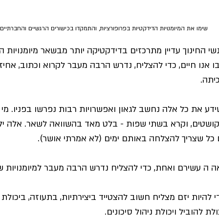
 שימו את המיומנויות הדידקטיות בפרופורציות, והתמקדו בכישורים הרגשיים והחברתיים של הילדים לקראת כיתה א'
נשי החינוך עדיין מתרכזים בדידקטיקה יותר מבשאר מיומנויות 
ו אנו חיים, כדי להצליח, נדרש הרבה מעבר לקרוא וכתוב, אחיז
יתה. 
ידע את כל אלה נחשב לגאון ואפשרויות רבות נפרשו בפניו. מי
קושטים, וקרא בשתי שפות - בלט מאד בהשוואה לשאר. אלה ילד
 כל שצריך להצלחה באותם ימים (לא אמרתי אושר).
 ה עשירם ואחת, כדי להצליח נדרש הרבה מעבר למיומנויות שב
 להיות יזם מצליח חשוב להצטייד ביצירתיות, בתעוזה, ביכולת 
ולת להוביל ויכולת ניהול סיכונים. 