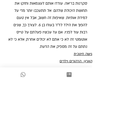
סקרנות בריאה. עודדו אותם לעצמאות וחזקו את 
תחושת היכולת שלהם. אל תתעכבו יותר מדי על 
למידת אותיות. שאיפות זה חשוב, אבל אין טעם 
להפוך את הילד לד"ר בעודו בן 6. לצורך כך, שנים 
רבות עוד לפניו. אם עד עכשיו פעלתם על טייס 
אוטומטי זה לא כי אתם לא יכולים אחרת, אלא כי לא 
נתתם על זה מספיק את הדעת. 	
גישה חינוכית
הארץ- הרהורים וילדים
הדרכת הורים
פוסטים אחרונים
הצג הכול