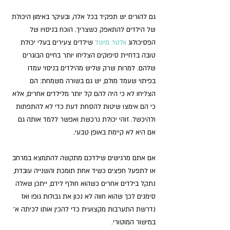
גם להורים יש תפקיד בכל אלה, ובעיקר באימון היכולת 
של הילדים להתאפק כשצריך. הוכח בניסויו של 
הפסיכולוג 
וולטר מישל
 שילדים צעירים בעלי יכולת 
טובה בדחיית סיפוקים הצליחו יותר בחיים הבוגרים 
שלהם. למרות שרק שליש מהילדים בניסוי עמדו 
בפיתוי שעמד מולם, יש גם בשורה משמחת: הם 
הצליחו לא כי היה להם קל יותר מלילדים אחרים, אלא 
כי הם אימצו שיטות להסחת דעת כדי לא להתפתות 
ולהיכשל. זוהי יכולת נרכשת ואפשר ללמד אותה גם 
אם היא לא קיימת באופן טבעי.
אם אתם מרגישים שילדכם מתקשה להתמצא במרחב 
או לתפעל חפצים כשיד אחת תומכת והשנייה עובדת, 
נתקל בילדים אחרים כשהוא חולף לידם, ייתכן שאלה 
סימנים לכך שהוא חווה לא נכון את גבולות גופו ואז 
נדרשת התערבות מקצועית כדי להכין אותו לכיתה א' 
במישור המוטורי.