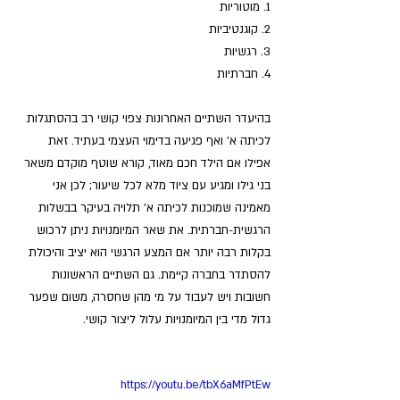
1. מוטוריות
2. קוגנטיביות
3. רגשיות
4. חברתיות
בהיעדר השתיים האחרונות צפוי קושי רב בהסתגלות 
לכיתה א' ואף פגיעה בדימוי העצמי בעתיד. זאת 
אפילו אם הילד חכם מאוד, קורא שוטף מוקדם משאר 
בני גילו ומגיע עם ציוד מלא לכל שיעור; לכן אני 
מאמינה שמוכנות לכיתה א' תלויה בעיקר בבשלות 
הרגשית-חברתית. את שאר המיומנויות ניתן לרכוש 
בקלות רבה יותר אם המצע הרגשי הוא יציב והיכולת 
להסתדר בחברה קיימת. גם השתיים הראשונות 
חשובות ויש לעבוד על מי מהן שחסרה, משום שפער 
גדול מדי בין המיומנויות עלול ליצור קושי.
https://youtu.be/tbX6aMfPtEw