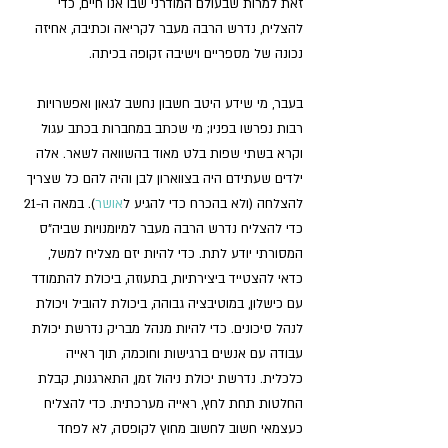
זאת למרות שבעולם המודרני שבו אנו חיים, כדי 
להצליח, נדרש הרבה מעבר לקריאה וכתיבה, אחיזה 
נכונה של מספריים וישיבה זקופה בכיתה.
בעבר, מי שידע היטב חשבון נחשב לגאון ואפשרויות 
רבות נפרשו בפניו; מי שכתב במחברות בכתב עגול 
וקרא בשתי שפות בלט מאוד בהשוואה לשאר. אלה 
ילדים שעתידם היה בצווארון לבן והיה להם כל שצריך 
להצלחה (ולא בהכרח כדי להגיע ל
אושר
). במאה ה-21 
כדי להצליח נדרש הרבה מעבר למיומנויות שביה"ס 
המסורתי יודע לתת. כדי להיות יזם מצליח למשל, 
כדאי להצטייד ביצירתיות, בתעוזה, ביכולת להתמודד 
עם כישלון, במוטיבציה גבוהה, ביכולת להוביל ויכולת 
לנהל סיכונים. כדי להיות מנהל מבריק נדרשת יכולת 
עבודה עם אנשים ברגישות וחוכמה, תוך ראייה 
כלכלית. נדרשת יכולת ניהול זמן, התארגנות, קבלת 
החלטות תחת לחץ, ראייה מערכתית. כדי להצליח 
כעצמאי חשוב לחשוב מחוץ לקופסה, לא לפחד 