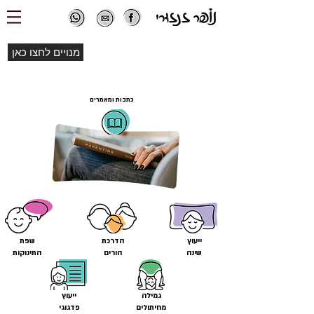
מנויים לחצו כאן
כתבות ומאמרים
ייעוץ
הדרכת
שפת
שינה
הורים
התינוקות
גמילה
ייעוץ
מחיתולים
פדגוגי