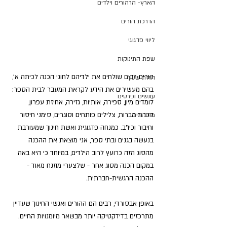
הארץ- הרהורים וילדים
הדרכת הורים
ליווי פדגוגי
שפת התינוקות
הורים רבים שולחים את ילדיהם לחוגי הכנה לכיתה א', 
הזזת שעון
בהם מעשירים את הידע לקראת המעבר לבית הספר; 
עונשים ופרסים
לומדים מיון, ספירה, אותיות, גזירה, אחיזת עפרון, 
הכרת הברות, צלילים פותחים וסוגרים, סימני חיסור 
מתבגרים
וחיבור וכיו"ב. כמנחה פדגוגית ואשת חינוך שמעורבת 
בנעשה בגנים ובתי ספר, אני מוצאת את ההכנה 
מהסוג הזה כרועץ לרוב הילדים, במיוחד כי היא באה 
במקום הכנה מסוג אחר - שלצערי מוזנח מאוד - 
ההכנה הרגשית-חברתית.
באופן אבסורדי, רבים הם ההורים ואנשי החינוך שעדיין 
מתרכזים בדידקטיקה יותר מבשאר מיומנויות החיים. 