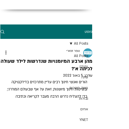
פוסט
All Posts
נופר זנזורי
All Posts
מהן ארבע המיומנויות שנדרשות לילד שעולה
גמילה
לכיתה א'?
עודכן:
5 באוג׳ 2022
שינה
הורים ואנשי חינוך רבים עדיין מתרכזים בדידקטיקה 
גישה חינוכית
ובשיטות חינוך מיושנות, זאת על אף שבעולם המודרני, 
כדי להצליח נדרש הרבה מעבר לקריאה וכתיבה
גבולות
אחים
YNET