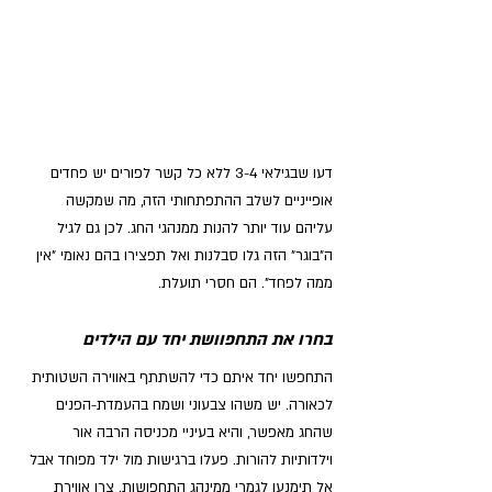
דעו שבגילאי 3-4 ללא כל קשר לפורים יש פחדים 
אופייניים לשלב ההתפתחותי הזה, מה שמקשה 
עליהם עוד יותר להנות ממנהגי החג. לכן גם לגיל 
ה"בוגר" הזה גלו סבלנות ואל תפצירו בהם נאומי "אין 
ממה לפחד". הם חסרי תועלת.
בחרו את התחפוושת יחד עם הילדים
התחפשו יחד איתם כדי להשתתף באווירה השטותית 
לכאורה. יש משהו צבעוני ושמח בהעמדת-הפנים 
שהחג מאפשר, והיא בעיניי מכניסה הרבה אור 
וילדותיות להורות. פעלו ברגישות מול ילד מפוחד אבל 
אל תימנעו לגמרי ממינהג התחפושות. צרו אווירת 