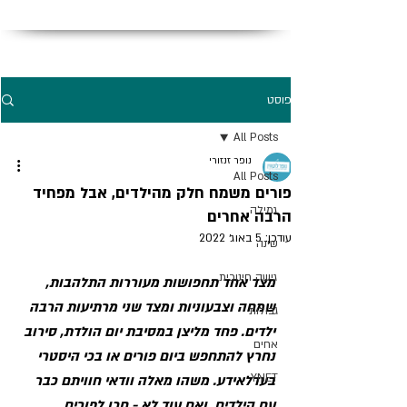
פוסט
All Posts
נופר זנזורי
All Posts
פורים משמח חלק מהילדים, אבל מפחיד
גמילה
הרבה אחרים
עודכן:
5 באוג׳ 2022
שינה
גישה חינוכית
מצד אחד תחפושות מעוררות התלהבות, 
שמחה וצבעוניות ומצד שני מרתיעות הרבה 
גבולות
ילדים. פחד מליצן במסיבת יום הולדת, סירוב 
אחים
נחרץ להתחפש ביום פורים או בכי היסטרי 
YNET
בעדלאידע. משהו מאלה וודאי חוויתם כבר 
עם הילדים, ואם עוד לא - חכו לפורים 