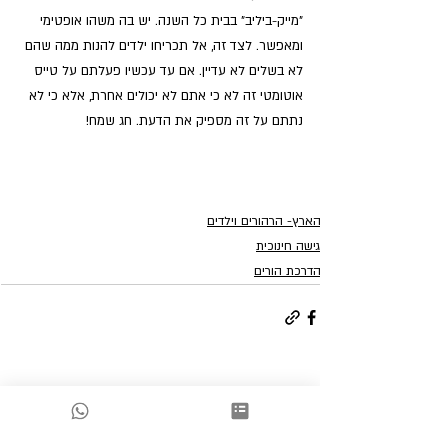
"מייק-ביליב" בבית כל השנה. יש בה משהו אופטימי 
ומאפשר. לצד זה, אל תכריחו ילדים להנות ממה שהם 
לא בשלים לא עדיין. אם עד עכשיו פעלתם על טייס 
אוטומטי זה לא כי אתם לא יכולים אחרת, אלא כי לא 
נתתם על זה מספיק את הדעת. חג שמח!
הארץ- הרהורים וילדים
גישה חינוכית
הדרכת הורים
פוסטים אחרונים
הצג הכול