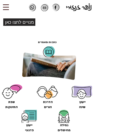
מנויים לחצו כאן
כתבות ומאמרים
ייעוץ
הדרכת
שפת
שינה
הורים
התינוקות
גמילה
ייעוץ
מחיתולים
פדגוגי