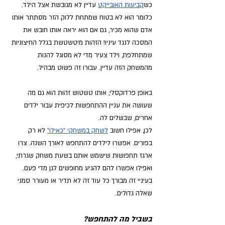
כש
קביעות האובייקט
 עדיין לא מגובשת אצל הילד. 
כלומר הוא לא בטוח שמתחת ללוק הזר מסתתר אותו 
אדם שהוא מכיר, גם אם הוא יראה אותו חובש את 
המסכה לנגד עיניו! הזהות מיטשטשת בגלל החיצוניות 
שמתחלפת, וילד צעיר מדי לא מסוגל להנות 
מהמשחק הזה עדיין. עבורו זה פשוט מבהיל.
באופן פרדוקסלי, אותו טשטוש זהות הוא גם מה 
שעושה את עניין ההתחפשות לכיפית עבור ילדים 
אחרים, שבשלים לה. 
לכן, אפילו חשוב 
לשחק במשחקי "כאילו"
 לא רק 
בפורים. אפשרו לילדים להתחפש לאורך השנה. צרו 
ארגז תחפושות שישמש אותם בשעת משחק שגרתי, 
ואפילו אפשרו להם להגיע מחופשים לגן מדי פעם. 
בעיניי זה מבורך כל עוד זה לא תדיר או מעורר סמני 
שאלה גדולים.
בשביל מה להתחפש?