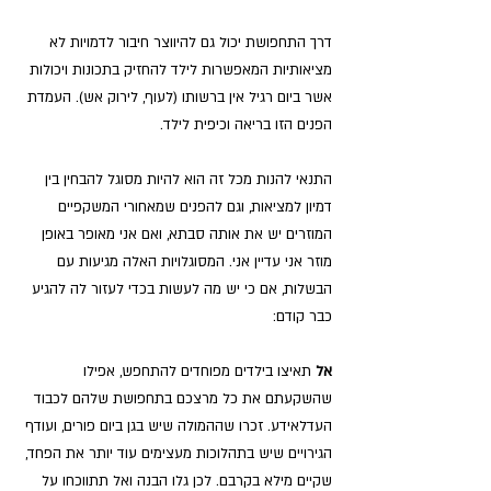
דרך התחפושת יכול גם להיווצר חיבור לדמויות לא 
מציאותיות המאפשרות לילד להחזיק בתכונות ויכולות 
אשר ביום רגיל אין ברשותו (לעוף, לירוק אש). העמדת 
הפנים הזו בריאה וכיפית לילד.
התנאי להנות מכל זה הוא להיות מסוגל להבחין בין 
דמיון למציאות, וגם להפנים שמאחורי המשקפיים 
המוזרים יש את אותה סבתא, ואם אני מאופר באופן 
מוזר אני עדיין אני. המסוגלויות האלה מגיעות עם 
הבשלות, אם כי יש מה לעשות בכדי לעזור לה להגיע 
כבר קודם:
אל
 תאיצו בילדים מפוחדים להתחפש, אפילו 
שהשקעתם את כל מרצכם בתחפושת שלהם לכבוד 
העדלאידע. זכרו שההמולה שיש בגן ביום פורים, ועודף 
הגירויים שיש בתהלוכות מעצימים עוד יותר את הפחד, 
שקיים מילא בקרבם. לכן גלו הבנה ואל תתווכחו על 