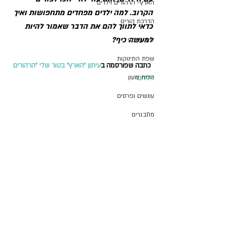
הארץ- הרהורים וילדים
הקרוב. למה ילדים מפחדים מתחפושות ואיך 
הדרכת הורים
כדאי לתווך להם את הדבר שאמור להיות 
למעשה כיף?
ליווי פדגוגי
שפת התינוקות
 כתבה שפורסמה ב
עיתון "הארץ" בטור שלי "הרהורים 
הזזת שעון
וילדים"
עונשים ופרסים
מתבגרים