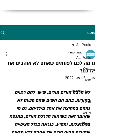
פוסט
All Posts
נופר זנזורי
All Posts
נדמה לכם לפעמים שאתם לא אוהבים את
גמילה
ילדכם?
עודכן:
5 באוג׳ 2022
שינה
גישה חינוכית
לא הרבה הורים מודים, שיש  להם רגעים 
בהורות, בהם הם חשים שהם פשוט לא 
גבולות
נהנים במחיצת את אחד מילדיהם. גם מי 
אחים
שאומר זאת בשיחות הדרכת הורים, מתנסח 
YNET
בהתנצלות, ומסייג, כנראה בגלל הציפייה 
שהורות תהיה הרים של אהבה ללא תנאים. 