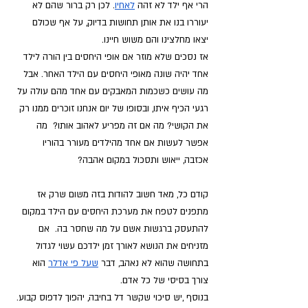
הרי אף ילד לא זהה
לאחיו
. לכן רק ברור שהם לא 
יעוררו בנו את אותן תחושות בדיוק, על אף שכולם 
יצאו מחלצינו והם משוש חיינו. 
אז נסכים שלא מוזר אם אופי היחסים בין הורה לילד 
אחד יהיה שונה מאופי היחסים עם הילד האחר. אבל 
מה עושים כשכמות המאבקים עם אחד מהם עולה על 
רגעי הכיף איתו, ובסופו של יום אנחנו זוכרים ממנו רק 
את הקושי? מה אם זה מפריע לאהוב אותו?  מה 
אפשר לעשות אם אחד מהילדים מעורר בהוריו 
אכזבה, ייאוש ותסכול במקום אהבה?
קודם כל, מאד חשוב להודות בזה משום שרק אז 
מתפנים לטפח את מערכת היחסים עם הילד במקום 
להתעסק ברגשות אשם על מה שחסר בה.  אם 
מזניחים את הנושא לאורך זמן ילדכם עשוי לגדול 
בתחושה שהוא לא נאהב, דבר
שעל פי אדלר
הוא 
צורך בסיסי של כל אדם. 
בנוסף ,יש סיכוי שקשר דל בחיבה, יהפוך לדפוס קבוע. 