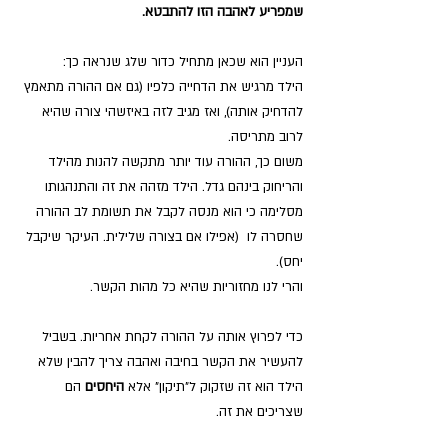
שמפריע לאהבה הזו להתבטא.
העניין הוא שכאן מתחיל כדור שלג שנראה כך: 
הילד מרגיש את הדחייה כלפיו (גם אם ההורה מתאמץ 
להדחיק אותה), ואז מגיב לזה באיזשהי צורה שהיא 
לרוב מתריסה. 
משום כך, ההורה עוד יותר מתקשה להנות מהילד 
והריחוק בינהם גדל. הילד מזהה את זה והתנהגותו 
מסלימה כי הוא מנסה לקבל את תשומת לב ההורה 
שחסרה לו  (אפילו אם בצורה שלילית. העיקר שיקבל 
יחס).
והרי לנו מחזוריות שהיא כל מהות הקשר. 
כדי לפרוץ אותה על ההורה לקחת אחריות. בשביל 
להעשיר את הקשר בחיבה ואהבה צריך להבין שלא 
הילד הוא זה שזקוק ל"תיקון" אלא 
היחסים 
הם 
שצריכים את זה. 