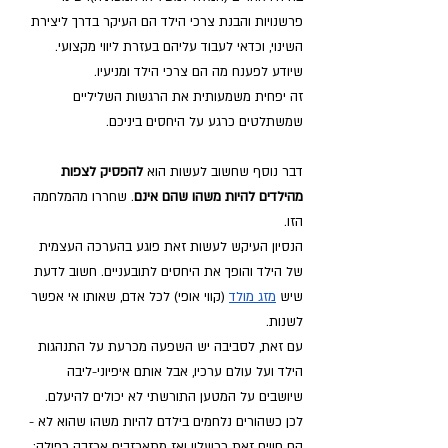
פרשנויות והבנת צרכי הילד הם העיקר בדרך ליצירת 
השינוי, וכדאי לעבוד עליהם בעזרת ליווי מקצועי. 
שיודע לפענח מה הם צרכי הילד ומניעיו.
זה יפחית משמעותית את הרגשות השליליים 
שמשתלטים כרגע על היחסים ביניכם.
דבר נוסף שחשוב לעשות הוא
 להפסיק לצפות 
מהילדים להיות משהו שהם אינם
. שחררו מהמלחמה 
הזו.
הנסיון העיקש לעשות זאת פוגע בהערכה העצמית 
של הילד והופך את היחסים לתובעניים. חשוב לדעת 
שיש
מזג מולד
 (קווי אופי) לכל אדם, שאותו אי אפשר 
לשנות. 
עם זאת, לסביבה יש השפעה מכרעת על התנהגות 
הילד ועל עולם ערכיו, אבל אותם איפיוני-ליבה 
שיושבים על המטען התורשתי לא יכולים להיעלם. 
לכן כשהורים נלחמים בילדם להיות משהו שהוא לא - 
הם חווים זאת ככשלון ואז מתאכזבים אכזבה כפולה; 