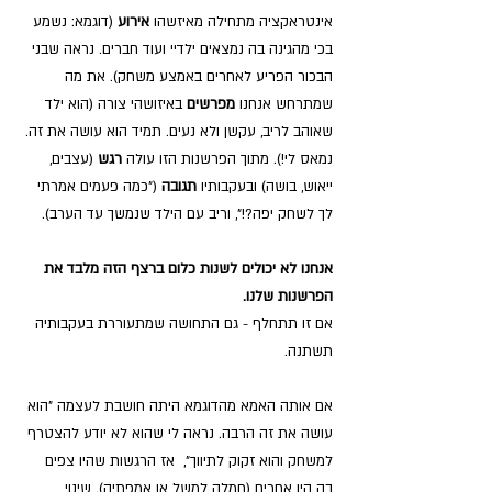
אינטראקציה מתחילה מאיזשהו 
אירוע 
(דוגמא: נשמע 
בכי מהגינה בה נמצאים ילדיי ועוד חברים. נראה שבני 
הבכור הפריע לאחרים באמצע משחק). את מה 
שמתרחש אנחנו 
מפרשים 
באיזושהי צורה (הוא ילד 
שאוהב לריב, עקשן ולא נעים. תמיד הוא עושה את זה. 
נמאס לי!). מתוך הפרשנות הזו עולה 
רגש 
(עצבים, 
ייאוש, בושה) ובעקבותיו 
תגובה 
("כמה פעמים אמרתי 
לך לשחק יפה?!", וריב עם הילד שנמשך עד הערב).
אנחנו לא יכולים לשנות כלום ברצף הזה מלבד את 
הפרשנות שלנו.
אם זו תתחלף - גם התחושה שמתעוררת בעקבותיה 
תשתנה. 
אם אותה האמא מהדוגמא היתה חושבת לעצמה "הוא 
עושה את זה הרבה. נראה לי שהוא לא יודע להצטרף 
למשחק והוא זקוק לתיווך",  אז הרגשות שהיו צפים 
בה היו אחרים (חמלה למשל או אמפתיה). שינוי 