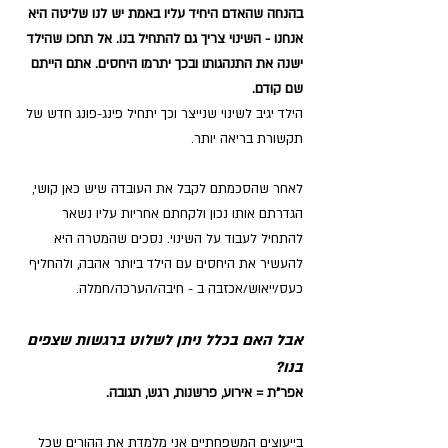
בהנחה שהאדם היחיד עליו באמת יש לנו שליטה היא 
אנחנו - השינוי צריך גם להתחיל בנו. אל תחכו שהילד 
ישנה את התנהגותו ובכך יתרמו היחסים. אתם הייתם 
שם קודם.
הילד יגיב לשינוי שנייצר וכך יתחיל פינג-פונג חדש של 
תקשורת בריאה יותר.
לאחר שהסכמתם לקבל את העובדה שיש כאן קושי, 
הגדרתם אותו נכון ולקחתם אחריות עליו נשאר 
להתחיל לעבוד על השינוי. נסכים שהמטרה היא 
להעשיר את היחסים עם הילד ביותר אהבה, ולהחליף 
כעס/ייאוש/אכזבה ב - חיבה/הערכה/חמלה. 
אבל האם בכלל ניתן לשלוט ברגשות שצפים 
בנו?
אפר"ת = אירוע, פרשנות, רגש, תגובה.
בייעוצים המשפחתיים אני מלמדת את ההורים שכל 