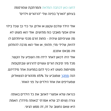
לחצו כאן לכתבה המלאה 
והמרתקת שפורסמה 
בעיתון "הארץ" בפינה שלי "הרהורים וילדים"
אולי הילד שלכם עקשן או אלים, עד כדי כך שכל בילוי 
איתו אפוף מאבקי כוח מתישים. אולי הוא פשוט לא 
מה שציפיתם שיהיה - פחות זורם מכפי שייחלתם לו 
להיות, שלילי מדי, תלותי, או אולי הוא מרבה להתלונן 
וזה מבאס אתכם. 
אולי היה דכאון לאחר לידה וזה השפיע על הקשר. 
מכל מיני סיבות הורים עשויים להרגיש שבתקופות 
מסויימות פשוט לא כיף להם במחיצת אחד מילדיהם. 
הנה 
מחקר
שמצביע על 65% מההורים הנשאלים, 
שמעדיפים את אחד הילדים על פני האחר.
כנראה שלא אפשרי לאהוב את כל הילדים באותה 
צורה (שימו לב שלא אמרתי "באותה מידה"). האמת 
היא שאם נחשוב על זה, זה ממש הגיוני.