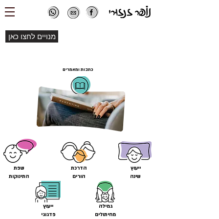
מנויים לחצו כאן
כתבות ומאמרים
ייעוץ
הדרכת
שפת
שינה
הורים
התינוקות
גמילה
ייעוץ
מחיתולים
פדגוגי