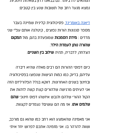
המתאים לה ביותר. גם בבואנו לדון בשאלות חינוכיות 
נמצא מנעד רחב של תשובות שנע בין קטבים:
דיאנה באומרינד
, פסיכולוגית קלינית שמיינה בעבר 
מספר סגנונות הורות נפוצים , קיטלגה אותם עפ"י שני 
מדדים : 
מידת הסמכות 
שמופעלת בהם, מול 
המקום 
שהורה נותן לעמדת הילד
. 
הצלחה, לדבריה, תהיה
 שילוב בין השניים
.
כיום דפוסי ההורות הם רבים מאלה שהיא דיברה 
עליהם, בדיוק כמו כמות הגישות שנפוצו בפסיכולוגיה 
ובחינוך בשנים האחרונות. דווקא בגלל הפלורליזם הזה 
אני לעיתים מרגישה שלהורים קצת קשה לזהות את 
הקול ההורי שלהם ולגבש איזשהו דפוס חינוכי 
שהם 
שלמים אתו
. אז מה הם עושים? נצמדים לקצוות. 
אני מאמינה שהאמצע הוא רחב כמו שהוא גם מורכב, 
ושווה להרהר בו. אני מזמינה אתכם לפרוש יחד איתי 