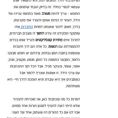
הווייתו בחיי הילד החופשי הזה, ולא להשאיר אותו 
עצמאי לגמרי בחלל. זה בדיוק הגבול שתוחם את 
החופש - צריך להיות 
מעורב 
מאוד בתחומי ענייניו של 
הילד, לעזור לו לגלות אותם ולעורר את סקרנותו. 
בדרך, חשוב לזכור שאנחנו דמויות 
החיברות 
שלו 
ומתוקף תפקידנו זה עלינו 
לתווך 
לו מצבים חברתיים, 
לתרגל איתו 
פתירת קונפליקטים 
ולצייד אותו בכלים 
להתמודדות עם 
רגשות
. כל אלה הם דרך חינוכית 
שטומנת בחובה המון גבולות, וביניהם יש חופש מבוקר. 
כלומר, המבוגר בתמונה כל הזמן, מנווט, מקשיב, מגיב, 
אוסר, שומר, ובעיקר מכיל. אבל הכל תוך התכתבות 
עם צרכי הילד. זו אומנות שצריך ללמוד אבל 
כשמבינים איך היא עובדת והיא הופכת לדרך חיי- היא 
משתלמת. 
למרות כל מה שכתבתי כאן, אני מוכרחה להבהיר 
שלא הייתי רוצה להטיף לסגנון הורות אחד מסוים. 
אבוי לנו אם כל ההורים היו שעתוק אחד של השני. 