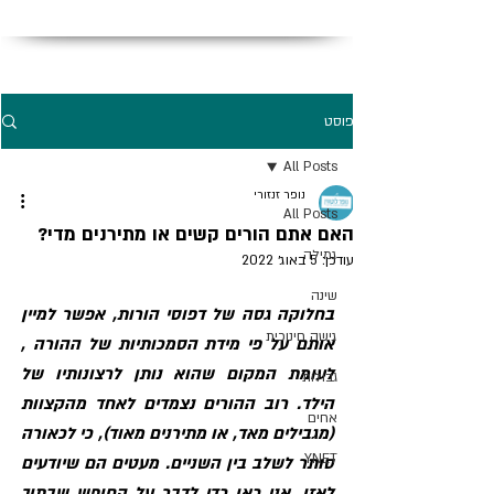
פוסט
All Posts
נופר זנזורי
All Posts
האם אתם הורים קשים או מתירנים מדי?
גמילה
עודכן:
5 באוג׳ 2022
שינה
בחלוקה גסה של דפוסי הורות, אפשר למיין 
גישה חינוכית
אותם על פי מידת הסמכותיות של ההורה , 
לעומת המקום שהוא נותן לרצונותיו של 
גבולות
הילד. רוב ההורים נצמדים לאחד מהקצוות 
אחים
(מגבילים מאד, או מתירנים מאוד), כי לכאורה 
YNET
סותר לשלב בין השניים. מעטים הם שיודעים 
לאזן. אני כאן כדי לדבר על החופש שבתוך 