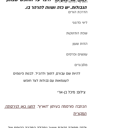
הארץ- הרהורים וילדים
הגבולות. יש כזה ושווה להרהר בו.
הדרכת הורים
ליווי פדגוגי
שפת התינוקות
הזזת שעון
עונשים ופרסים
מתבגרים
להיות שם עבורם, לתווך ולהכיל. לבנות פיגומים 
לעצמאות עם גבולות לצד חופש
 צילום: מיכל בן-ארי
הכתבה פורסמה בעיתון "הארץ"
. 
לחצו כאן לגירסתה 
ה
מקורית