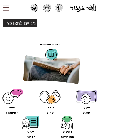
מנויים לחצו כאן
כתבות ומאמרים
ייעוץ
הדרכת
שפת
שינה
הורים
התינוקות
גמילה
ייעוץ
מחיתולים
פדגוגי