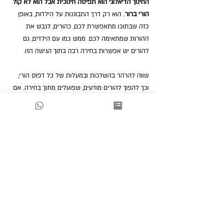
החינוך הדיאלוגי הוא תפיסה חינוכית אבל הוא לא קול 
הורי ברור
. הוא רק דרך התבוננות על הילדות, באופן 
כזה שבתוכו מתאפשרת לכם, כהורים, לגבש את 
ההורות שמתאימה לכם. ממש כמו עם הילדים, גם 
להורים יש אפשרות בחירה רבה בתוך הגישה הזו.
שווה להרהר בהשלכות ובמעלות של כל דפוס הורי, 
וכך להפוך להורים מודעים, שפועלים מתוך בחירה. אם 
עד עכשיו פעלתם על טייס אוטומטי זה לא כי אתם 
לא יכולים אחרת, אלא כי לא נתתם על זה מספיק את 
הדעת.
גישה חינוכית
גבולות
הארץ- הרהורים וילדים