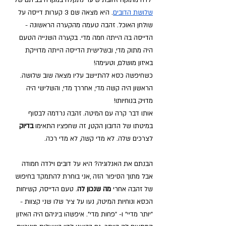
ילדה מתוקה זהובת שיער נתקלה במקרה בביתם של 
שלושת הדובים
. היא מצאה שם 3 קערות דייסה על 
שולחן האוכל. זהבה טעמה מהקערה הראשונה - 
הדייסה בה הייתה חמה מדי. בקערה השנייה הטעם 
היה מתוק מדי, ובשלישית הדייסה הייתה מדוייקת 
באיזון מושלם, וטעימה! 
כשחיפשה כסא להתיישב עליו מצאה שוב שלושה. 
הראשון היה קשה מדי, אחררך מדי, והשלישי היה 
מדויק בנוחיותו!  
אותו דבר קרה עם המיטה. זהבה נרדמה לבסוף 
במיטתו של הדובון הקטן, זה שחפציו התאימו 
בדיוק 
לצרכים שלה. לא מדי קשה, לא מדי רכה. 
הבנתם את האנלוגיה? היא על דובים וילדה חמודה 
אבל מתוך הסיפור הזה ,אני בוחרת להתמקד בחיפוש 
של זהבה אחרי
 מה שנכון לה
. טעם הדייסה, קשיחות 
הכסא ונוחיות המיטה, נעו על ציר שלו שני קצוות - 
"יותר מדיי" ו- "פחות מדי". איפשהו ביניהם היה האיזון 