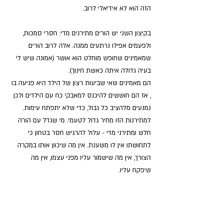
הזה הוא לא אידיאלי לרוב.
בקיצון השני יש הורים מתירנים מדי: חסרי סמכות, 
ולפעמים אפילו נרתעים ממנה. אלה לרוב הורים 
שמאמינים שחופש מוחלט הוא אושר (אמונה שיש לי 
בעיה גדולה איתה כאשת חינוך).
הם מאמינים שאי שביעות רצון של הילד היא פגיעה בו 
, אז הם חוששים להיכנס למאבקי כח עם הילדים ולכן 
נמנעים מלהציב כל גבול, כדי שלא יתפתח עימות. 
למתירנות הזו מחיר גדול לטעמי. מי שגדל עם הורה 
חלש ומתירני מדי - עלול להרגיש חסר בטחון כי 
לתחושתו אין לו משענת. אין מה שיכוון אותו במקרה 
הצורך, אין מה שישמור עליו מפני עצמו, אין מה 
שיפקח עליו.  