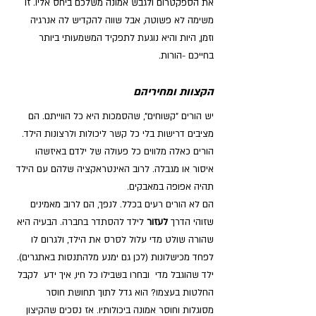
את הספקטרום ולגבש אמונה משלכם ביחס אליו. זו 
משימה לא פשוטה, אבל שווה להקדיש לה אנרגיה 
וזמן, היות והיא נוגעת לתפקיד המשמעותי ביותר 
בחייכם -הורות.
הקצוות ומחיריהם
יש הורים "קשוחים", שהסמכות היא כל הווייתם. הם 
מציבים דרישות בלי כל קשר ליכולות ולרצונות הילד. 
הורים כאלה מלווים כל פעולה של ילדם באיזשהו 
איסור או מגבלה. לרוב האינטראקציה שלהם עם הילד 
תהיה אפופה במאבקים.
הם לא הורים רעים בכלל. לנפך, הם לרוב מאמינים 
שזוהי הדרך 
לעזור 
לילד להסתדר בחברה. הבעיה היא 
שהורה שולט מדי עלול לסרס את הילד, ולגרום לו 
לפחד מכישלונות (לכן גם ימנע מלהתנסות באתגרים). 
ילד שהוגבל מדי  ובחרו בשבילו כל חיו, איך ידע  לקבל 
החלטות בעצמו? הוא גדל לתוך תחושת חוסר 
מסוגלות וחוסר אמונה ביכולותיו. אז נסכים שהקיצון 