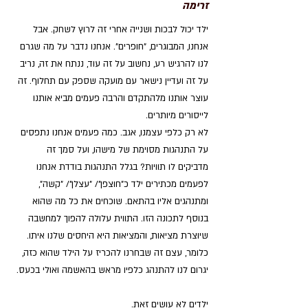
זרימה
ילד יכול לבכות ושנייה אחרי זה לרוץ לשחק. אבל 
אנחנו, המבוגרים, "חופרים". אנחנו נדבר על מה שגרם 
לנו להרגיש רע, נחשוב על זה עוד, ננתח את זה, נריב 
על זה ועדיין נישאר עם מועקה שספק עם תחלוף. זה 
עוצר אותנו מלהתקדם והרבה פעמים מביא אותנו 
לייסורים מיותרים. 
לא רק כלפי עצמנו, אגב. כמה פעמים אנחנו נתפסים 
על התנהגות מסוימת של מישהו, ועל סמך זה 
מדביקים לו תוויות? בגלל התנהגות בודדת אנחנו 
לפעמים מכתירים ילד כ"חוצפן"/ "עצלן"/ "קשה", 
ומתנהגים אליו בהתאם. שוכחים את כל מה שהוא 
בנוסף לתכונה הזו. התווית עלולה להפוך למחשבה 
שיוצרת מציאות, והמציאות היא היחסים שלנו איתו. 
כלומר, עצם זה שבחרנו להכריז על הילד שהוא כזה, 
יגרום לנו להתנהג כלפיו מראש בהאשמה ואולי בכעס. 
ילדים לא עושים זאת. 