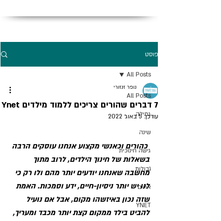
פוסט
All Posts
נופר זנזורי
All Posts
7 דברים שהורים צריכים ללמוד מילדים Ynet
גמילה
עודכן:
5 באוג׳ 2022
שינה
כהורים וכאנשי מקצוע אנחנו עוסקים הרבה 
גישה חינוכית
בשאלות של חינוך הילדים, לרוב מתוך 
גבולות
מחשבה שאנחנו יודעים יותר מהם ולו רק כי 
לנו יש יותר ניסיון-חיים, ידע וסמכות. האמת 
אחים
שזה נכון באיזשהו מקום, אבל אם נועיל 
YNET
להביט בילד ממקום קצת יותר מכבד ומעריך, 