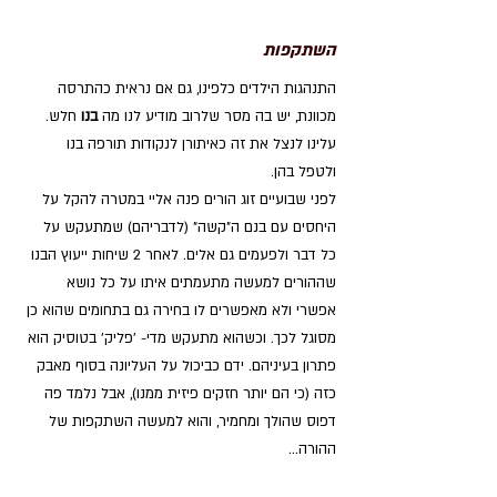
השתקפות
התנהגות הילדים כלפינו, גם אם נראית כהתרסה 
מכוונת, יש בה מסר שלרוב מודיע לנו מה 
בנו 
חלש. 
עלינו לנצל את זה כאיתורן לנקודות תורפה בנו 
ולטפל בהן. 
לפני שבועיים זוג הורים פנה אליי במטרה להקל על 
היחסים עם בנם ה"קשה" (לדבריהם) שמתעקש על 
כל דבר ולפעמים גם אלים. לאחר 2 שיחות ייעוץ הבנו 
שההורים למעשה מתעמתים איתו על כל נושא 
אפשרי ולא מאפשרים לו בחירה גם בתחומים שהוא כן 
מסוגל לכך. וכשהוא מתעקש מדי- 'פליק' בטוסיק הוא 
פתרון בעיניהם. ידם כביכול על העליונה בסוף מאבק 
כזה (כי הם יותר חזקים פיזית ממנו), אבל נלמד פה 
דפוס שהולך ומחמיר, והוא למעשה השתקפות של 
ההורה...  