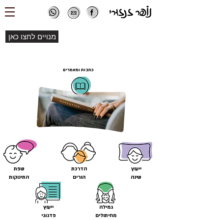
מנויים לחצו כאן
כתבות ומאמרים
ייעוץ
הדרכת
שפת
שינה
הורים
התינוקות
גמילה
ייעוץ
מחיתולים
פדגוגי