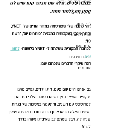
הארץ- הרהורים וילדים
בגובה עיניים, נגלה שם מבוגר קטן שיש לנו 
המון מה ללמוד ממנו.
הדרכת הורים
ליווי פדגוגי
זוהי כתבה שלי שפורסמה במדור הורים של  YNET, 
והתראיינתי בעקבותיה בתכנית "פותחים יום", "רשת 
שפת התינוקות
13". 
הזזת שעון
לכתבה המקורית שעלתה ל- YNET כלשונה- 
לחצו 
כאן
.
עונשים ופרסים
הנה עיקרי הדברים שנכתבו שם:
מתבגרים
גם אנחנו היינו שם פעם. היינו ילדים. נקיים מאגו, 
שקופים ואמיצים. אך משהו בטוהר הילדי הזה הפך 
למחוספס עם השנים, והתעטף במסכות של בגרות. 
השנים האלה הביאו איתן הרבה תובנות ולמידה שאין 
שניה לה. אבל שמתם לב שאיבדנו משהו בדרך 
לשם?...