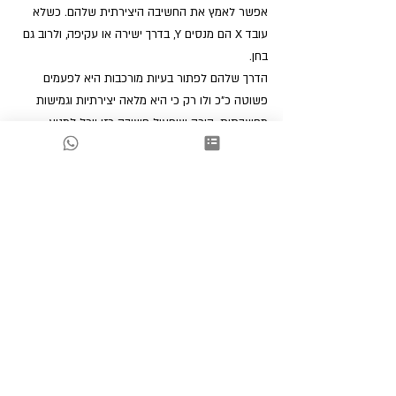
אפשר לאמץ את החשיבה היצירתית שלהם. כשלא 
עובד X הם מנסים Y, בדרך ישירה או עקיפה, ולרוב גם 
בחן.
הדרך שלהם לפתור בעיות מורכבות היא לפעמים 
פשוטה כ"כ ולו רק כי היא מלאה יצירתיות וגמישות 
מחשבתית. הורה שיפעיל חשיבה כזו יוכל למנוע 
בזכותה הרבה מאבקי כח. מורים שפועלים על אוטומט 
- לפעמים חידוש בתגובות למעשי התלמידים יכול 
להביא הישגים.
לסיכום,
למידה מהילדים יכולה להועיל רבות לעצמכם כאנשים 
בכלל, וליחסים עם הילד/התלמיד בפרט. ההישג 
החשוב ביותר אולי, שיכול להיוולד מהרעיון הזה, הוא
תחושת הערך שזה יגביר אצל הילד. עצם הרצון שלנו 
ללמוד מהם, יביא אותנו להתבונן בהם אחרת. 
ההסתכלות על הילד כאיש קטן, תגרום לו לחוש חשוב 