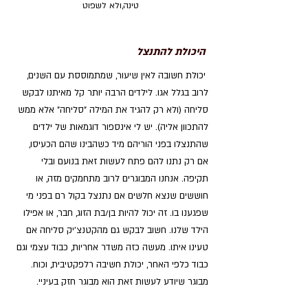
טינה,ולא לשפוט
היכולת להתנצל
 יכולת חשובה לאין שיעור, שמתמוססת עם השנים, 
לרוב בגלל אגו. לילדים הרבה יותר קל מאיתנו לבקש 
סליחה (ולא רק להגיד את המילה "סליחה" אלא ממש 
להתכוון אליה). יש לי אינספור דוגמאות של ילדים 
שהתנצלו בפני הוריהם מיד כשהבינו שהם הכעיסו, 
אם רק נתנו להם פתח לעשות זאת בנועם ובלי 
תקיפה. אנחנו המבוגרים לרוב מתחמקים מזה, או 
חוששים שנצא חלשים אם נתנצל בקול רם בפני מי 
שפגענו בו. זה יכול להיות בן/בת הזוג, חבר, או אפילו 
הילד שלנו. חשוב לבקש גם מהקטנצ'יק סליחה אם 
טעינו איתו. מעשה כזה משדר אחריות, כבוד עצמי וגם 
כבוד כלפי האחר, יכולת חשיבה רלפקטיבית, וכוח. 
מבוגר שיודע לעשות זאת הוא מבוגר חזק בעיניי.