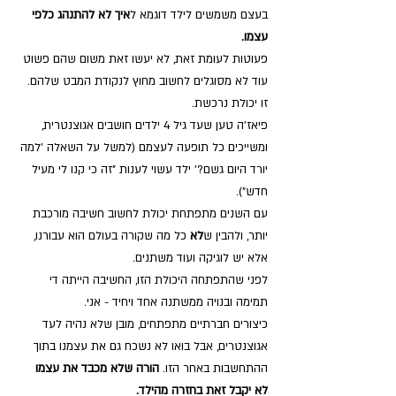
בעצם משמשים לילד דוגמא ל
איך לא להתנהג כלפי 
עצמו.
פעוטות לעומת זאת, לא יעשו זאת משום שהם פשוט 
עוד לא מסוגלים לחשוב מחוץ לנקודת המבט שלהם. 
זו יכולת נרכשת. 
פיאז'ה טען שעד גיל 4 ילדים חושבים אגוצנטרית, 
ומשייכים כל תופעה לעצמם (למשל על השאלה 'למה 
יורד היום גשם?' ילד עשוי לענות "זה כי קנו לי מעיל 
חדש"). 
עם השנים מתפתחת יכולת לחשוב חשיבה מורכבת 
יותר, ולהבין ש
לא
 כל מה שקורה בעולם הוא עבורנו, 
אלא יש לוגיקה ועוד משתנים. 
לפני שהתפתחה היכולת הזו, החשיבה הייתה די 
תמימה ובנויה ממשתנה אחד ויחיד - אני. 
כיצורים חברתיים מתפתחים, מובן שלא נהיה לעד 
אגוצנטרים, אבל בואו לא נשכח גם את עצמנו בתוך 
ההתחשבות באחר הזו. 
הורה שלא מכבד את עצמו 
לא יקבל זאת בחזרה מהילד.