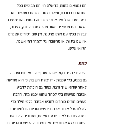
הם נמצאים בהווה, בדיאלוג חי. הם מביטים בכל 
התנהגות כבודדת, ומאד בכנות. כשהם כועסים - הם 
יביעו זאת, אבל מיד אחרי ששכחה הסופה הם ימשיכו 
הלאה. הם מסוגלים מאוד מהר לחזור לחבק, לצחוק, 
לבלות בכיף עם אותו פרטנר. אין שם ייסורים עצמיים, 
אין שם ציניות, או מחשבה על "למה" ו"מי אשם". 
הלוואי עלינו.
כנות 
היכולת להגיד בקול "אוהב אותך" ולבטא חום ואהבה 
גם במגע, בלי עכבות - זו יכולת חשובה, כי היא מודיעה 
לאחר שהוא שייך ורצוי. כמוה גם היכולת להביע 
אכזבה ממישהו בלי לפחד שהוא יפגע מזה. הרבה 
פעמים הורים פוחדים להביע אכזבה כלפי הילד כדי 
לא לתסכל אותו, ואז הם ירגישו הורים מוצלחים יותר. 
כשבעצם הם לא כנים עם עצמם, ומתווכים לילד את 
היחסים כלא אותנטיים. אל תפחדו להרגיש ולהביע. זו 