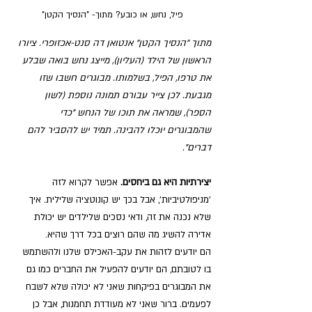
פיל, נחש, או כובע? מתוך- "הנסיך הקטן"
מתוך "הנסיך הקטן" אנטואן דה סנט-אכזופרי. ציורו 
הראשון של הילד (העליון), מייצג נחש בואה שבלע 
את טרפו, הפיל, בשלמותו. מבוגרים חשבו שזו 
מגבעת. לכן צייר עבורם תמונה נוספת (לשון 
הספר), שמראה את תוכו של הנחש "כדי 
שהמבוגרים יוכלו להבינה. תמיד יש להסביר להם 
דברים".
יצירתיות היא גם ביחסים. 
אפשר לקרוא לזה 
'מניפולטיביות', אבל בכך יש קונוטציה שלילית. איך 
שלא נכנה את זה, ודאי נסכים שלילדים יש יכולת 
אדירה להשיג מה שהם רוצים בכל דרך שהיא. 
הם יודעים לזהות את עקב-האכילס שלנו ולהשתמש 
בו לטובתם, הם יודעים להפעיל את החברים כמו גם 
את המבוגרים בפיקחות שאני לא יכולה שלא לשבח 
לפעמים. ברור שאני לא מעודדת תחמנות, אבל כן 