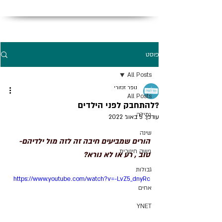
פוסט
All Posts
נופר זנזורי
All Posts
?להתחבק לפני הילדים
גמילה
עודכן:
5 באוג׳ 2022
שינה
הורים שמביעים חיבה זה לזה מול ילדיהם- 
גישה חינוכית
טוב , רע או לא נורא?
גבולות
https://www.youtube.com/watch?v=-LvZ5_dnyRc
אחים
YNET