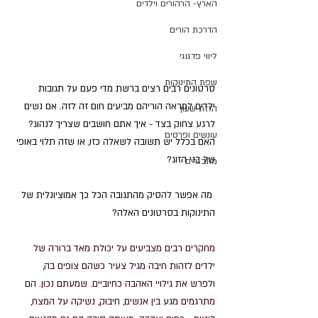
הארץ- הרהורים וילדים
הדרכת הורים
ליווי פדגוגי
שפת התינוקות
סרטונים רבים רצים ברשת מדי פעם על תגובות 
ילדים למראה הוריהם מביעים חום זה לזה. אם נשים 
הזזת שעון
לרגע צחוק בצד - איך אתם חושבים שצריך לנהוג? 
עונשים ופרסים
האם בכלל יש תשובה לשאלה כזו, או שזה תלוי באופי 
של בני הזוג?
מתבגרים
 מה אפשר להסיק מהתגובה הכל כך אמוציונלית של 
התינוקות בסרטונים האלה?
מחקרים רבים מצביעים על יכולת מאד ברורה של 
ילדים לזהות חיבה מגיל צעיר כשהם צופים בה, 
ולפרש את גילויי האהבה כחיוביים. שמעתם נכון. הם 
מתרגמים מגע בין אנשים, חיבוק, נשיקה על המצח, 