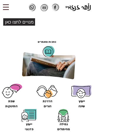
מנויים לחצו כאן
כתבות ומאמרים
ייעוץ
הדרכת
שפת
שינה
הורים
התינוקות
גמילה
ייעוץ
מחיתולים
פדגוגי