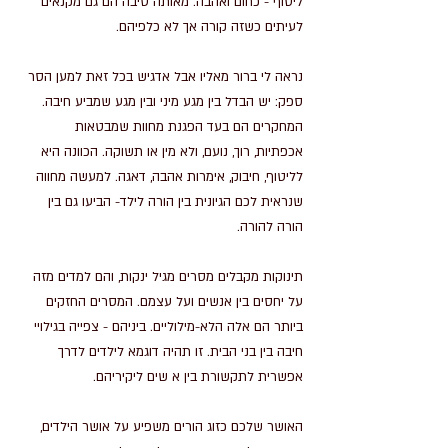
ליטוף - כחום ואהבה. מאותה סיבה הם גם מקנאים 
לעיתים כשזה קורה אך לא כלפיהם.
נראה לי ברור מאליו אבל אדגיש בכל זאת למען הסר 
ספק: יש הבדל בין מגע מיני ובין מגע שמביע חיבה. 
המחקרים הם בעד הפגנת מחוות שמבטאות 
אכפתיות, רוך, נועם, ולא מין או תשוקה. הכוונה היא 
לליטוף, חיבוק, אימרות אהבה, דאגה. למעשה מחווה 
שנראית לכם הגיונית בין הורה לילד- הביעו גם בין 
הורה להורה.
תינוקות מקבלים מסרים מגיל ינקות, והם למדים מזה 
על יחסים בין אנשים ועל עצמם. המסרים החזקים 
ביותר הם אלה הלא-מילוליים. ביניהם - צפייה בגילויי 
חיבה בין בני הבית. זו תהיה דוגמא לילדים לדרך 
אפשרית לתקשורת בין א שים ליקיריהם.
האושר שלכם כזוג הורים משפיע על אושר הילדים, 