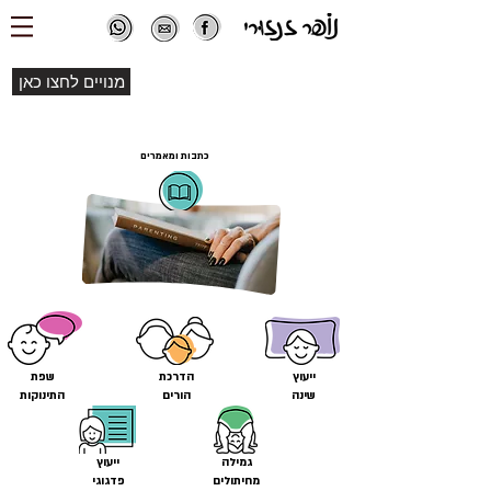
מנויים לחצו כאן
כתבות ומאמרים
ייעוץ
הדרכת
שפת
שינה
הורים
התינוקות
גמילה
ייעוץ
מחיתולים
פדגוגי