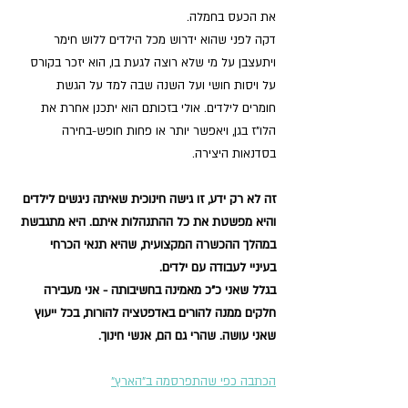
את הכעס בחמלה.
דקה לפני שהוא ידרוש מכל הילדים ללוש חימר 
ויתעצבן על מי שלא רוצה לגעת בו, הוא יזכר בקורס 
על ויסות חושי ועל השנה שבה למד על הגשת 
חומרים לילדים. אולי בזכותם הוא יתכנן אחרת את 
הלו"ז בגן, ויאפשר יותר או פחות חופש-בחירה 
בסדנאות היצירה.
זה לא רק ידע, זו גישה חינוכית שאיתה ניגשים לילדים 
והיא מפשטת את כל ההתנהלות איתם. היא מתגבשת 
במהלך ההכשרה המקצועית, שהיא תנאי הכרחי 
בעיניי לעבודה עם ילדים.
בגלל שאני כ"כ מאמינה בחשיבותה - אני מעבירה 
חלקים ממנה להורים באדפטציה להורות, בכל ייעוץ 
שאני עושה. שהרי גם הם, אנשי חינוך.
הכתבה כפי שהתפרסמה ב"הארץ"