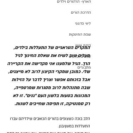
הארץ- הרהורים וילדים
הדרכת הורים
ליווי פדגוגי
שפת התינוקות
הזזת שעון
המקרים הטראגיים של התעללות בילדים, 
מעלים שוב לשיח את שאלת החינוך לגיל 
עונשים ופרסים
הרך. הגיל שלמענו אני מקדישה את הקריירה 
מתבגרים
שלי. כמובן שמקרי הקיצון לרוב לא מייצגים, 
אבל בזכותם אפשר וצריך לדבר על הזילות 
שבה מתנהלות לרוב מסגרות שמרטפייה, 
המכונות בטעות בלשון העם "גנים". זו לא 
רק סמנטיקה, זו תפיסה שחייבים לשנות.
הלב בוכה כשצופים בהורים הכואבים שילדיהם עברו 
התעללות במעון/בגן.