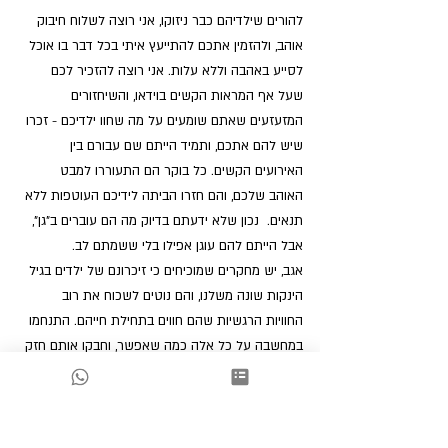
להורים שילדיהם כבר ניזוקו, אני רוצה לשלוח חיבוק 
אוהב, ולהזמין אתכם להתייעץ איתי בכל דבר בו אוכל 
לסייע באהבה וללא עלות. אני רוצה להזכיר לכם 
שעל אף המראות הקשים בוידאו, והשיחזורים 
המזעזעים שאתם שומעים על מה שחוו ילדיכם - זכרו 
שיש להם אתכם, ותמיד הייתם שם עבורם בין 
האירועים הקשים. כל בוקר הם התעוררו למבט 
האוהב שלכם, והם חזרו הביתה לידיכם העוטפות ללא 
תנאים.  נכון שלא ידעתם בדיוק מה הם עוברים ב"גן", 
אבל הייתם להם עוגן אפילו בלי ששמתם לב. 
אגב, יש מחקרים שמוכיחים כי זיכרונם של ילדים בגיל 
הינקות שונה משלנו, והם נוטים לשכוח את רוב 
החוויות הרגשיות שהם חווים בתחילת חייהם. התנחמו 
במחשבה על כל אלה כמה שאפשר, וחבקו אותם חזק 
חזק חזק. 
עכשיו הם מוגנים וזה הכי חשוב.