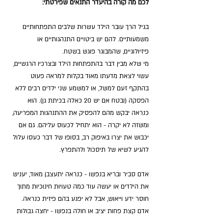
לכם מה קורה בהיעדר התנאים שפירטתי:
בגיל הרך עובר הילד עשרות שלבים התפתחותיים 
משמעותיים. להם יש ביטויים התנהגותיים או 
פיזיולוגיים, שהמבוגר פוגש בשטח.
מי שלא מבין דבר בהתפתחות הילד ובצרכיו הרגשיים, 
עשוי לצאת מדעתו מאוד בקלות למראה פעוט 
בהתקף זעם למשל, או למשמע שני ילדים רבים ללא 
הפסקה (ובטח אם יש 20 כאלה בכיתת גן). הוא 
כנראה יבקש מהם להפסיק את ההתנהגות המפריעה, 
ומשזה לא יקרה - הוא יתחיל לכעוס עליהם. גם אם 
יכבוש את יצרו באיפוק רב, בסופו של דבר כעסו עלול 
להגיע לשיא של תיסכול ולהתפרץ.
אדם סביר ובריא בנפשו - כנראה יתעצבן מאוד, יעניש 
את הילדים או יעשה עוד כמה טעויות חינוכיות מתוך 
חוסר ידע וייאוש, אבל לא יפגע בהם פיזית כנראה.
אדם קצת פחות יציב או חולה בנפשו - יחצה גבולות 