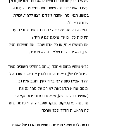
עילעלתי בין מודעות דרושים למסגרות חינוכיות, וכולן 
עיצבנו אותי: "דרושה אישה חמה וחייכנית, לעבודה 
במעון. תנאי סף: אהבה לילדים, רצון ללמוד, יכולת 
עבודה בצוות".
זהו? זה כל מה שצריכה להיות הדמות שתבלה עם 
תינוקות כל יום עד שיכנס לגן עירייה?
אם תשאלו אותי, או כל אדם שמבין את חשיבות הגיל 
הרך, הוא יגיד לכם שלא. זה לא מספיק!
כדאי שחוץ מחום ואהבה (שהם בהחלט חשובים מאוד 
בגידול ילדים!), היא תדע גם להבין את אשר עובר על 
הילד, אפילו כשזה לא ברור לעין, ותגיב אליו נכון. 
ומוטב שהיא תדע זאת לא רק על סמך נסיונה 
(העשיר ככל שיהיה), אלא גם בזכות ידע מקצועי 
שרכשה, פרקטיקום מבוקר שעברה, וליווי פדגוגי שיש 
לה מראשית הדרך ולכל אורכה.
נדמה לכם שאני מפריזה בחשיבות הדברים? אסביר 