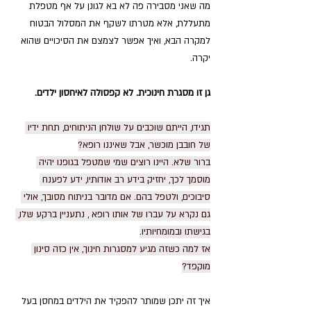
מה שאני מסבירה פה לא בא לגונן על אף מטפלת 
מתעללת, אלא מטרתו לשקף את המסלול הבטוח 
למקרה הבא, ואיך אפשר לצמצם את הסיכויים שהוא 
יקרה.
גן זו מסגרת חינוכית. לא קפסולה לאיחסון ילדים.
תגידו, הייתם שוכבים על שולחן הניתוחים, תחת ידיו 
של חובבן מוכשר, אבל שאיננו רופא?
ברור שלא. היינו רוצים שמי שמטפל בגופנו יהיה 
מוסמך לכך, יחזיק בידע רב אודותיו, ידע לפענח 
סיבוכים, ולטפל בהם. אם מדובר בניתוח מסובך, אולי 
גם נקרא על עברו של אותו רופא , נתעניין ברקע שלו, 
בגישתו ובמומחיותיו.
אז למה כשזה מגיע למסגרות חינוך, אין כזה סינון 
מוקפד?
איך זה יתכן שמותר להפקיד את הילדים במחסן בעל 