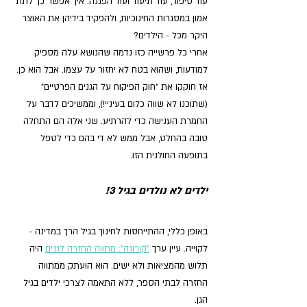
עוד סיפור, עוד תיעוד ועוד הפגנה. איך אפשר כך לתת 
אמון במסגרות החינוכיות, ולהפקיד בידיהן את האוצר 
היקר מכל - הילדים?
אחרי כל פרשייה כזו נדמה שהנושא עלה מספיק 
למודעות, ושהוא בטח לא יחזור על עצמו. אבל הוא כן. 
אז חוקקו את "חוק הפיקוח על הגנים הפרטיים" 
(שתוכנו לא שווה כלום בעיניי!), וממשיכים לדבר על 
החמרת הענישה כדי להרתיע. שני אלה הם התחלה 
טובה בהחלט, אבל ממש לא די בהם כדי לטפל 
בתופעה החולנית הזו.
ילדים לא נולדים בגיל 3!
באופן כללי, ההתייחסות לחינוך בגיל הרך במדינה - 
לקוייה. עיין ערך 
"קורונה": מתווה החזרה לגנים
 היה 
תלוש מהמציאות ולא ישים. הוא הועתק ממתווה 
החזרה לבתי הספר, ללא התאמה לצרכי ילדים בגיל 
הגן.