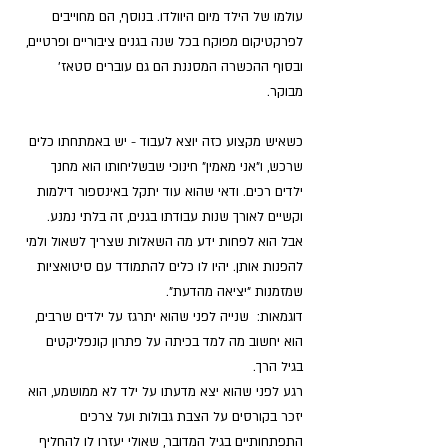
עולמו של הילד מיום היוולדו. בנוסף, הם מחוייבים 
לפרקטיקום מפוקח בכל שנה בגנים ציבוריים ופרטיים, 
ובסוף ההכשרה המסננת הם גם עוברים סטאז' 
מבוקר.
כשאיש מקצוע כזה יוצא לעבוד - יש באמתחתו כלים 
שרכש, ו"אני מאמין" חינוכי שבשליחותו הוא מחנך 
ילדים רכים. ודאי שהוא עוד יתקל באינספור דילמות 
וקשיים לאורך שנות עבודתו בגנים, זה בלתי נמנע. 
אבל הוא לפחות ידע מה השאלות שצריך לשאול ולמי 
להפנות אותן. יהיו לו כלים להתמודד עם סיטואציות 
שמזמנות "יציאה מהדעת". 
דוגמאות:  שנייה לפני שהוא יתרגז על ילדים שרבים, 
הוא יחשוב מה למד בכיתה על פתרון קונפליקטים 
בגיל הרך.
רגע לפני שהוא יצא מדעתו על ילד לא ממושמע, הוא 
יזכר בקורסים על הצבת גבולות ועל צרכים 
התפתחותיים בגיל המדובר, שאולי יעזרו לו להחליף 