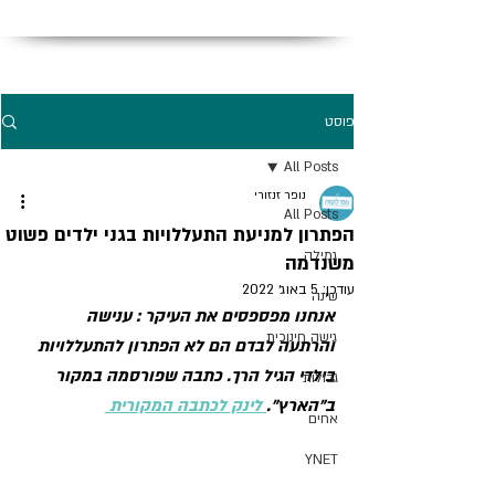
פוסט
All Posts
נופר זנזורי
All Posts
הפתרון למניעת התעללויות בגני ילדים פשוט
גמילה
משנדמה
עודכן:
5 באוג׳ 2022
שינה
אנחנו מפספסים את העיקר : ענישה 
גישה חינוכית
והרתעה לבדם הם לא הפתרון להתעללויות 
בילדי הגיל הרך. 
כתבה שפורסמה במקור 
גבולות
ב"הארץ".
 לינק לכתבה המקורית 
אחים
YNET