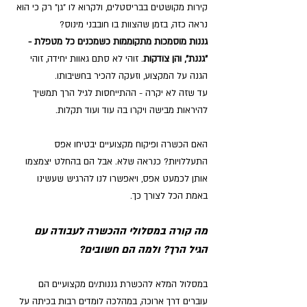
קירות מקושטים בבריסטלים, ולקרוא לו "גן" רק כי הוא 
נראה כזה, בזמן שהצוות בו חובבני מינוס?
גננות מוסמכות מתקוממות כשמכנים כל מטפלת - 
"גננת", והן צודקות
. זוהי לא סתם גאוות יחידה, זוהי 
הגנה על המקצוע, וזעקה להכיר בחשיבותו.
עד שזה לא יקרה - ההתייחסות לגיל הרך תמשיך 
להיראות מבישה ויקרו בה עוד ועוד תקלות.
האם הכשרה ופיקוח מקצועיים יבטיחו אפס 
התעללויות? כנראה שלא. אבל הם בהחלט יצמצמו 
אותן לכמעט אפס, ויאפשרו לנו להרגיש שעשינו 
באמת הכל לצורך כך.
מה קורה במסלולי ההכשרה לעבודה עם 
הגיל הרך? ולמה הם חשובים?
במסלול המלא להכשרת גננות/ים מקצועיים הם 
עוברים דרך ארוכה, במהלכה לומדים רבות בכיתה על 